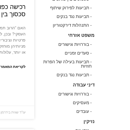
רכישה כפו
- תביעות לפירוק שיתוף
סכסוך בין 
- תביעות נגד בנקים
- התנהלות דירקטוריון
האם "הרוב תמי
העסקי? ובכן, ל
משפט אזרחי
פרטיות וציבוריו
- בוררויות וגישורים
מניותיהן מוחזק 
או יותר, עלולות
- סעדים זמניים
- תביעות בעילה של הפרות
חוזיות
לקריאת המאמר 
- תביעות נגד בנקים
דיני עבודה
- בוררויות וגישורים
- מעסיקים
- עובדים
עו"ד שגית בידרמן
נזיקין