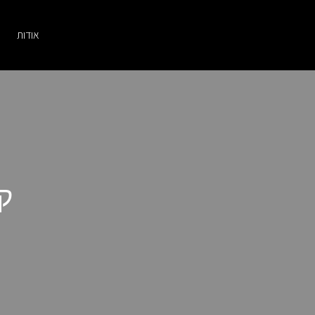
אודות
קט