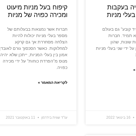
יה בעקבות
קיפוח בעל מניות מיעוט
בעלי מניות
ומכירה כפויה של מניות
ד קובע" גם בעולם
חברות אשר נמצאות בבעלותם של
א תמיד. חברות
מספר בעלי מניות יכולות להיות
ת שונות, שהון
הצלחה מסחררת אך גם קרקע
על ידי שני בעלי מניות
למחלוקות. כאשר הסכסוך גורם לאובדן
אמון בין בעלי המניות, ייתכן שלא יהיה
מנוס מ"הפרדת כוחות" על ידי מכירה
כפויה.
»
לקריאת המאמר »
16 בינואר 2022
עו"ד שגית בידרמן
11 באוקטובר 2021