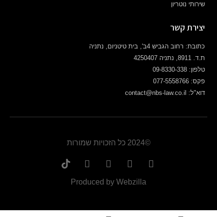
שירותי נוטריון
יצירת קשר
כתובת: רחוב הגביש 4ב', בית טיטניום, נתניה
ת.ד. 8911, נתניה 4250407
טלפון: 09-8330-338
פקס: 077-5558766
דוא"ל: contact@nbs-law.co.il
©2024 כל הזכויות שמורות
Produced by Webzilla